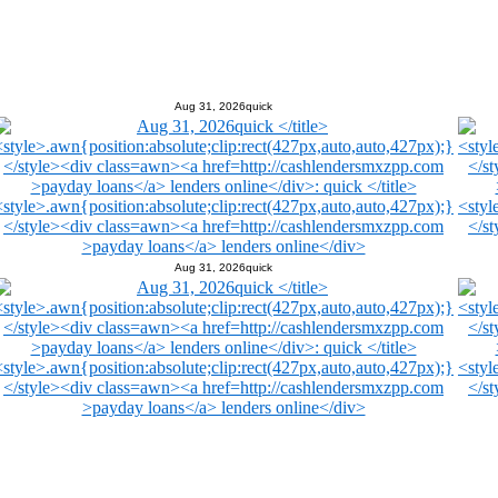
Aug 31, 2026quick
Aug 31, 2026quick