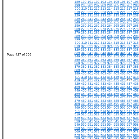
189
190
191
192
193
194
195
196
197
198
199
200
201
202
203
204
205
206
207
208
209
210
211
212
213
214
215
216
217
218
219
220
221
222
223
224
225
226
227
228
229
230
231
232
233
234
235
236
237
238
239
240
241
242
243
244
245
246
247
248
249
250
251
252
253
254
255
256
257
258
259
260
261
262
263
264
265
266
267
268
269
270
271
272
273
274
275
276
277
278
279
280
281
282
283
284
285
286
287
288
289
290
291
292
293
294
295
296
297
298
299
300
301
302
303
304
305
306
307
308
309
310
311
312
313
314
315
316
317
318
319
320
321
322
323
324
325
326
327
328
329
330
331
332
333
334
335
336
337
338
339
340
341
342
343
344
345
346
347
348
Page 427 of 659
349
350
351
352
353
354
355
356
357
358
359
360
361
362
363
364
365
366
367
368
369
370
371
372
373
374
375
376
377
378
379
380
381
382
383
384
385
386
387
388
389
390
391
392
393
394
395
396
397
398
399
400
401
402
403
404
405
406
407
408
409
410
411
412
413
414
415
416
417
418
419
420
421
422
423
424
425
426
427
428
429
430
431
432
433
434
435
436
437
438
439
440
441
442
443
444
445
446
447
448
449
450
451
452
453
454
455
456
457
458
459
460
461
462
463
464
465
466
467
468
469
470
471
472
473
474
475
476
477
478
479
480
481
482
483
484
485
486
487
488
489
490
491
492
493
494
495
496
497
498
499
500
501
502
503
504
505
506
507
508
509
510
511
512
513
514
515
516
517
518
519
520
521
522
523
524
525
526
527
528
529
530
531
532
533
534
535
536
537
538
539
540
541
542
543
544
545
546
547
548
549
550
551
552
553
554
555
556
557
558
559
560
561
562
563
564
565
566
567
568
569
570
571
572
573
574
575
576
577
578
579
580
581
582
583
584
585
586
587
588
589
590
591
592
593
594
595
596
597
598