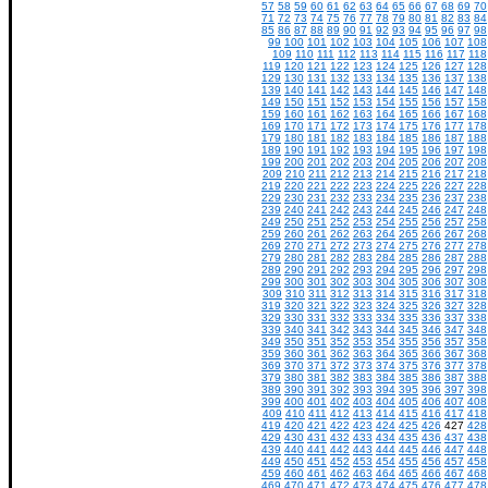
57
58
59
60
61
62
63
64
65
66
67
68
69
70
71
72
73
74
75
76
77
78
79
80
81
82
83
84
85
86
87
88
89
90
91
92
93
94
95
96
97
98
99
100
101
102
103
104
105
106
107
108
109
110
111
112
113
114
115
116
117
118
119
120
121
122
123
124
125
126
127
128
129
130
131
132
133
134
135
136
137
138
139
140
141
142
143
144
145
146
147
148
149
150
151
152
153
154
155
156
157
158
159
160
161
162
163
164
165
166
167
168
169
170
171
172
173
174
175
176
177
178
179
180
181
182
183
184
185
186
187
188
189
190
191
192
193
194
195
196
197
198
199
200
201
202
203
204
205
206
207
208
209
210
211
212
213
214
215
216
217
218
219
220
221
222
223
224
225
226
227
228
229
230
231
232
233
234
235
236
237
238
239
240
241
242
243
244
245
246
247
248
249
250
251
252
253
254
255
256
257
258
259
260
261
262
263
264
265
266
267
268
269
270
271
272
273
274
275
276
277
278
279
280
281
282
283
284
285
286
287
288
289
290
291
292
293
294
295
296
297
298
299
300
301
302
303
304
305
306
307
308
309
310
311
312
313
314
315
316
317
318
319
320
321
322
323
324
325
326
327
328
329
330
331
332
333
334
335
336
337
338
339
340
341
342
343
344
345
346
347
348
349
350
351
352
353
354
355
356
357
358
359
360
361
362
363
364
365
366
367
368
369
370
371
372
373
374
375
376
377
378
379
380
381
382
383
384
385
386
387
388
389
390
391
392
393
394
395
396
397
398
399
400
401
402
403
404
405
406
407
408
409
410
411
412
413
414
415
416
417
418
419
420
421
422
423
424
425
426
427
428
429
430
431
432
433
434
435
436
437
438
439
440
441
442
443
444
445
446
447
448
449
450
451
452
453
454
455
456
457
458
459
460
461
462
463
464
465
466
467
468
469
470
471
472
473
474
475
476
477
478