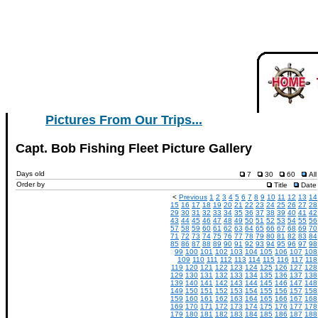
Pictures From Our Trips...
Capt. Bob Fishing Fleet Picture Gallery
Days old
7
30
60
All
Order by
Title
Date
<
Previous
1
2
3
4
5
6
7
8
9
10
11
12
13
14
15
16
17
18
19
20
21
22
23
24
25
26
27
28
29
30
31
32
33
34
35
36
37
38
39
40
41
42
43
44
45
46
47
48
49
50
51
52
53
54
55
56
57
58
59
60
61
62
63
64
65
66
67
68
69
70
71
72
73
74
75
76
77
78
79
80
81
82
83
84
85
86
87
88
89
90
91
92
93
94
95
96
97
98
99
100
101
102
103
104
105
106
107
108
109
110
111
112
113
114
115
116
117
118
119
120
121
122
123
124
125
126
127
128
129
130
131
132
133
134
135
136
137
138
139
140
141
142
143
144
145
146
147
148
149
150
151
152
153
154
155
156
157
158
159
160
161
162
163
164
165
166
167
168
169
170
171
172
173
174
175
176
177
178
179
180
181
182
183
184
185
186
187
188