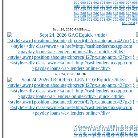
599
600
601
602
603
604
605
606
607
608
609
610
611
612
613
614
615
616
617
618
619
620
621
622
623
624
625
626
627
628
629
630
631
632
633
634
635
636
637
638
639
640
641
642
643
644
645
646
647
648
649
650
651
652
653
654
655
656
657
658
659
Next
>
Sept 24, 2026 GAGEqu...
Sept 24, 2026 TROOP...
<
Previous
1
2
3
4
5
6
7
8
9
10
11
12
13
14
15
16
17
18
19
20
21
22
23
24
25
26
27
28
29
30
31
32
33
34
35
36
37
38
39
40
41
42
43
44
45
46
47
48
49
50
51
52
53
54
55
56