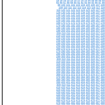
85
86
87
88
89
90
91
92
93
94
95
96
97
98
99
100
101
102
103
104
105
106
107
108
109
110
111
112
113
114
115
116
117
118
119
120
121
122
123
124
125
126
127
128
129
130
131
132
133
134
135
136
137
138
139
140
141
142
143
144
145
146
147
148
149
150
151
152
153
154
155
156
157
158
159
160
161
162
163
164
165
166
167
168
169
170
171
172
173
174
175
176
177
178
179
180
181
182
183
184
185
186
187
188
189
190
191
192
193
194
195
196
197
198
199
200
201
202
203
204
205
206
207
208
209
210
211
212
213
214
215
216
217
218
219
220
221
222
223
224
225
226
227
228
229
230
231
232
233
234
235
236
237
238
239
240
241
242
243
244
245
246
247
248
249
250
251
252
253
254
255
256
257
258
259
260
261
262
263
264
265
266
267
268
269
270
271
272
273
274
275
276
277
278
279
280
281
282
283
284
285
286
287
288
289
290
291
292
293
294
295
296
297
298
299
300
301
302
303
304
305
306
307
308
309
310
311
312
313
314
315
316
317
318
319
320
321
322
323
324
325
326
327
328
329
330
331
332
333
334
335
336
337
338
339
340
341
342
343
344
345
346
347
348
349
350
351
352
353
354
355
356
357
358
359
360
361
362
363
364
365
366
367
368
369
370
371
372
373
374
375
376
377
378
379
380
381
382
383
384
385
386
387
388
389
390
391
392
393
394
395
396
397
398
399
400
401
402
403
404
405
406
407
408
409
410
411
412
413
414
415
416
417
418
419
420
421
422
423
424
425
426
427
428
429
430
431
432
433
434
435
436
437
438
439
440
441
442
443
444
445
446
447
448
449
450
451
452
453
454
455
456
457
458
459
460
461
462
463
464
465
466
467
468
469
470
471
472
473
474
475
476
477
478
479
480
481
482
483
484
485
486
487
488