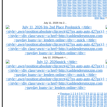
599
600
601
602
603
604
605
606
607
608
609
610
611
612
613
614
615
616
617
618
619
620
621
622
623
624
625
626
627
628
629
630
631
632
633
634
635
636
637
638
639
640
641
642
643
644
645
646
647
648
649
650
651
652
653
654
655
656
657
658
659
Next
>
July 11, 2026 Iris 2...
July 12, 2026quick <...
<
Previous
1
2
3
4
5
6
7
8
9
10
11
12
13
14
15
16
17
18
19
20
21
22
23
24
25
26
27
28
29
30
31
32
33
34
35
36
37
38
39
40
41
42
43
44
45
46
47
48
49
50
51
52
53
54
55
56
57
58
59
60
61
62
63
64
65
66
67
68
69
70
71
72
73
74
75
76
77
78
79
80
81
82
83
84