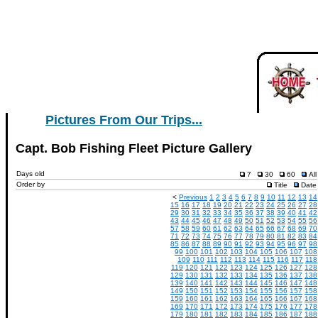
Pictures From Our Trips...
Capt. Bob Fishing Fleet Picture Gallery
Days old
7
30
60
All
Order by
Title
Date
<
Previous
1
2
3
4
5
6
7
8
9
10
11
12
13
14
15
16
17
18
19
20
21
22
23
24
25
26
27
28
29
30
31
32
33
34
35
36
37
38
39
40
41
42
43
44
45
46
47
48
49
50
51
52
53
54
55
56
57
58
59
60
61
62
63
64
65
66
67
68
69
70
71
72
73
74
75
76
77
78
79
80
81
82
83
84
85
86
87
88
89
90
91
92
93
94
95
96
97
98
99
100
101
102
103
104
105
106
107
108
109
110
111
112
113
114
115
116
117
118
119
120
121
122
123
124
125
126
127
128
129
130
131
132
133
134
135
136
137
138
139
140
141
142
143
144
145
146
147
148
149
150
151
152
153
154
155
156
157
158
159
160
161
162
163
164
165
166
167
168
169
170
171
172
173
174
175
176
177
178
179
180
181
182
183
184
185
186
187
188