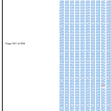
189
190
191
192
193
194
195
196
197
198
199
200
201
202
203
204
205
206
207
208
209
210
211
212
213
214
215
216
217
218
219
220
221
222
223
224
225
226
227
228
229
230
231
232
233
234
235
236
237
238
239
240
241
242
243
244
245
246
247
248
249
250
251
252
253
254
255
256
257
258
259
260
261
262
263
264
265
266
267
268
269
270
271
272
273
274
275
276
277
278
279
280
281
282
283
284
285
286
287
288
289
290
291
292
293
294
295
296
297
298
299
300
301
302
303
304
305
306
307
308
309
310
311
312
313
314
315
316
317
318
319
320
321
322
323
324
325
326
327
328
329
330
331
332
333
334
335
336
337
338
339
340
341
342
343
344
345
346
347
348
Page 507 of 659
349
350
351
352
353
354
355
356
357
358
359
360
361
362
363
364
365
366
367
368
369
370
371
372
373
374
375
376
377
378
379
380
381
382
383
384
385
386
387
388
389
390
391
392
393
394
395
396
397
398
399
400
401
402
403
404
405
406
407
408
409
410
411
412
413
414
415
416
417
418
419
420
421
422
423
424
425
426
427
428
429
430
431
432
433
434
435
436
437
438
439
440
441
442
443
444
445
446
447
448
449
450
451
452
453
454
455
456
457
458
459
460
461
462
463
464
465
466
467
468
469
470
471
472
473
474
475
476
477
478
479
480
481
482
483
484
485
486
487
488
489
490
491
492
493
494
495
496
497
498
499
500
501
502
503
504
505
506
507
508
509
510
511
512
513
514
515
516
517
518
519
520
521
522
523
524
525
526
527
528
529
530
531
532
533
534
535
536
537
538
539
540
541
542
543
544
545
546
547
548
549
550
551
552
553
554
555
556
557
558
559
560
561
562
563
564
565
566
567
568
569
570
571
572
573
574
575
576
577
578
579
580
581
582
583
584
585
586
587
588
589
590
591
592
593
594
595
596
597
598